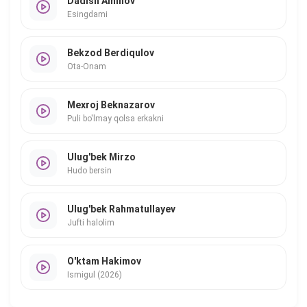
Dadish Aminov
Esingdami
Bekzod Berdiqulov
Ota-Onam
Mexroj Beknazarov
Puli bo'lmay qolsa erkakni
Ulug'bek Mirzo
Hudo bersin
Ulug'bek Rahmatullayev
Jufti halolim
O'ktam Hakimov
Ismigul (2026)