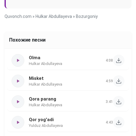
Quvonch.com
»
Hulkar Abdullayeva
» Bozurgoniy
Похожие песни
Olma
4:08
Hulkar Abdullayeva
Misket
4:59
Hulkar Abdullayeva
Qora parang
3:41
Hulkar Abdullayeva
Qor yog'adi
4:43
Yulduz Abdullayeva