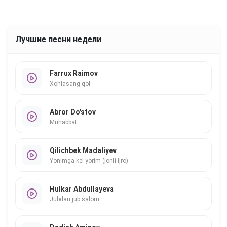
Лучшие песни недели
Farrux Raimov
Xohlasang qol
Abror Do'stov
Muhabbat
Qilichbek Madaliyev
Yonimga kel yorim (jonli ijro)
Hulkar Abdullayeva
Jubdan jub salom