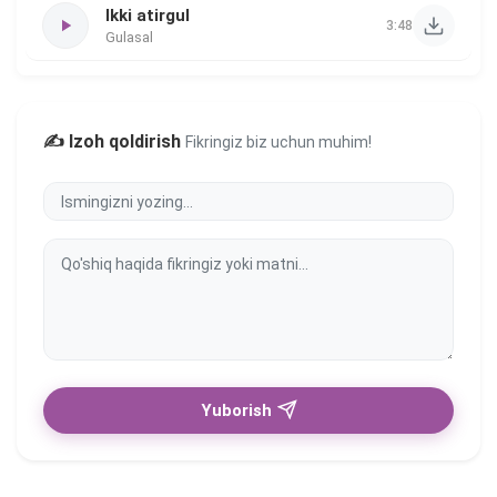
Ikki atirgul
3:48
Gulasal
✍️ Izoh qoldirish
Fikringiz biz uchun muhim!
Yuborish