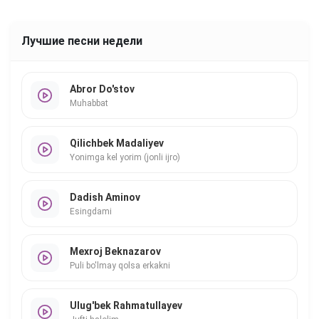
Лучшие песни недели
Abror Do'stov
Muhabbat
Qilichbek Madaliyev
Yonimga kel yorim (jonli ijro)
Dadish Aminov
Esingdami
Mexroj Beknazarov
Puli bo'lmay qolsa erkakni
Ulug'bek Rahmatullayev