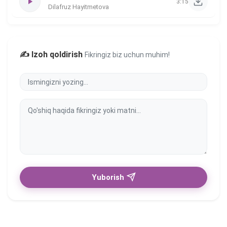
3:15
Dilafruz Hayitmetova
✍️ Izoh qoldirish
Fikringiz biz uchun muhim!
Yuborish