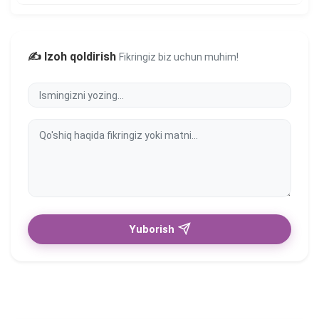
✍️ Izoh qoldirish
Fikringiz biz uchun muhim!
Yuborish