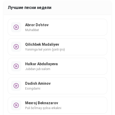
Лучшие песни недели
Abror Do'stov
Muhabbat
Qilichbek Madaliyev
Yonimga kel yorim (jonli ijro)
Hulkar Abdullayeva
Jubdan jub salom
Dadish Aminov
Esingdami
Mexroj Beknazarov
Puli bo'lmay qolsa erkakni