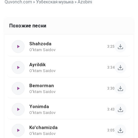
Quvonch.com
»
Узбекская музыка
» Azobini
Похожие песни
Shahzoda
3:25
O'ktam Saidov
Ayrildik
3:34
O'ktam Saidov
Bemorman
3:30
O'ktam Saidov
Yonimda
3:43
O'ktam Saidov
Ko'chamizda
3:05
O'ktam Saidov