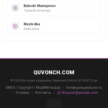
Bahodir Mamajonov
Tijoratchi do'stimga
Muzik Aka
Erkak pulsiz
QUVONCH.COM
© 2026 Все права защищены. Лицензия UzAvtor № S-007/23 ✔️
DMCA / Copyright / Mualliflik huquqi
|
Конфиденциальность
|
Условия
|
Контакты
|
📩 lifeuznet@yandex.com