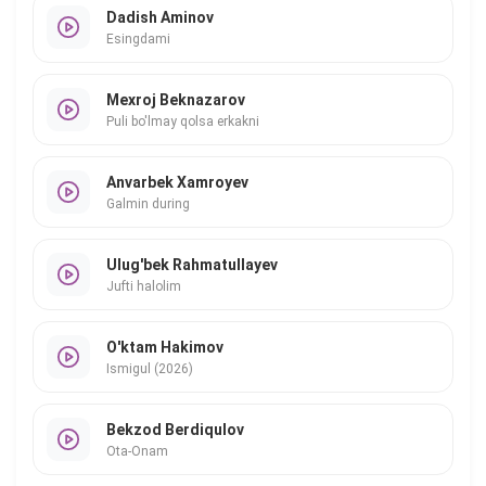
Dadish Aminov
Esingdami
Mexroj Beknazarov
Puli bo'lmay qolsa erkakni
Anvarbek Xamroyev
Galmin during
Ulug'bek Rahmatullayev
Jufti halolim
O'ktam Hakimov
Ismigul (2026)
Bekzod Berdiqulov
Ota-Onam