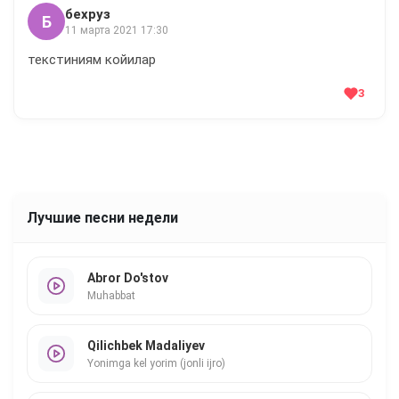
бехруз
Б
11 марта 2021 17:30
текстиниям койилар
3
Лучшие песни недели
Abror Do'stov
Muhabbat
Qilichbek Madaliyev
Yonimga kel yorim (jonli ijro)