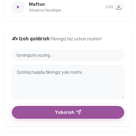
Maftun
3:03
Shaxboz Nuraliyev
✍️ Izoh qoldirish
Fikringiz biz uchun muhim!
Yuborish