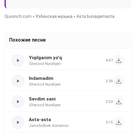
Quvonch.com
»
Узбекская музыка
» Asta bunaqamasta
Похожие песни
Yiqilganim yo'q
4:07
Sherzod Nuraliyev
Indamadim
3:36
Sherzod Nuraliyev
Sevdim sani
3:53
Sherzod Nuraliyev
Asta-asta
3:15
Jamshidbek Xurramov