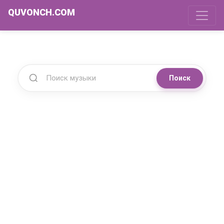
QUVONCH.COM
Поиск