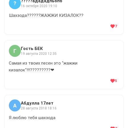
?????адададпьбпб
?
16 октября 2020 19:10
Шахзода??????ЖАЖЖИ КИЗАЛОК??
7
Гость БЕК
Г
19 августа 2020 12:35
Самая из твоих песен это "жажжи
кизалок"!!!?????????❤
5
Абдулла 17лет
А
28 августа 2018 18:16
Я люблю тебя шахзода