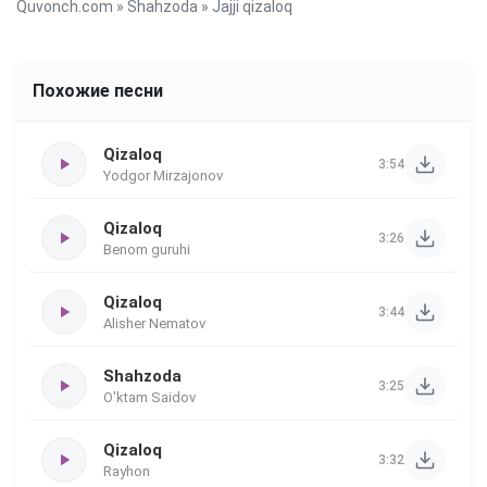
Quvonch.com
»
Shahzoda
» Jajji qizaloq
Похожие песни
Qizaloq
3:54
Yodgor Mirzajonov
Qizaloq
3:26
Benom guruhi
Qizaloq
3:44
Alisher Nematov
Shahzoda
3:25
O'ktam Saidov
Qizaloq
3:32
Rayhon