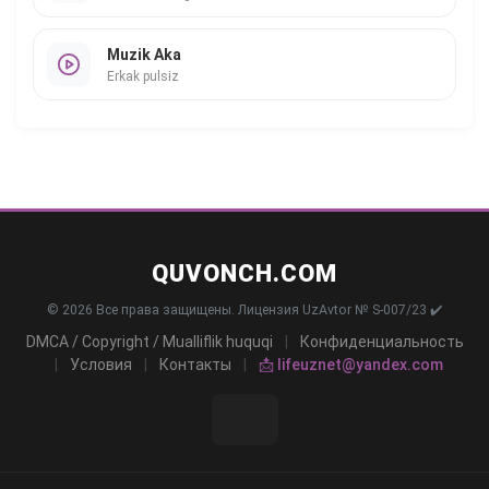
Muzik Aka
Erkak pulsiz
QUVONCH.COM
© 2026 Все права защищены. Лицензия UzAvtor № S-007/23 ✔️
DMCA / Copyright / Mualliflik huquqi
|
Конфиденциальность
|
Условия
|
Контакты
|
📩 lifeuznet@yandex.com