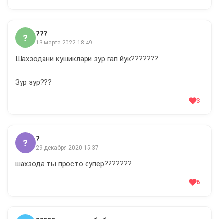
???
?
13 марта 2022 18:49
Шахзодани кушиклари зур гап йук???????
Зур зур???
3
?
?
29 декабря 2020 15:37
шахзода ты просто супер???????
6