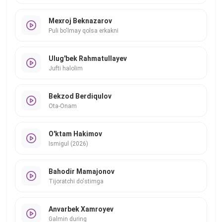
Mexroj Beknazarov
Puli bo'lmay qolsa erkakni
Ulug'bek Rahmatullayev
Jufti halolim
Bekzod Berdiqulov
Ota-Onam
O'ktam Hakimov
Ismigul (2026)
Bahodir Mamajonov
Tijoratchi do'stimga
Anvarbek Xamroyev
Galmin during