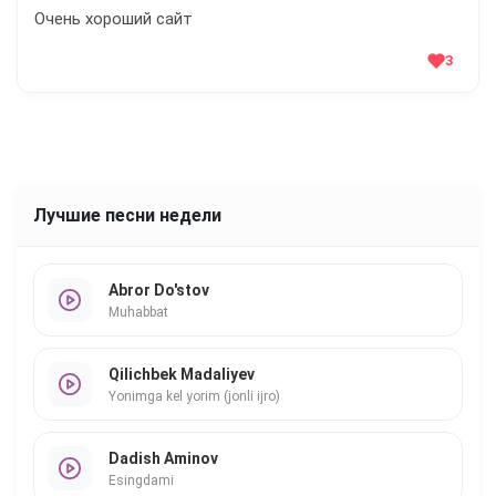
Очень хороший сайт
3
Лучшие песни недели
Abror Do'stov
Muhabbat
Qilichbek Madaliyev
Yonimga kel yorim (jonli ijro)
Dadish Aminov
Esingdami