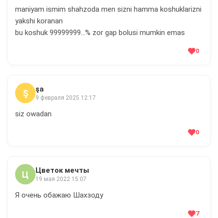
maniyam ismim shahzoda men sizni hamma koshuklarizni
yakshi koranan
bu koshuk 99999999...% zor gap bolusi mumkin emas
0
şa
Ş
9 февраля 2025 12:17
siz owadan
0
Цветок мечты
Ц
19 мая 2022 15:07
Я очень обажаю Шахзоду
7