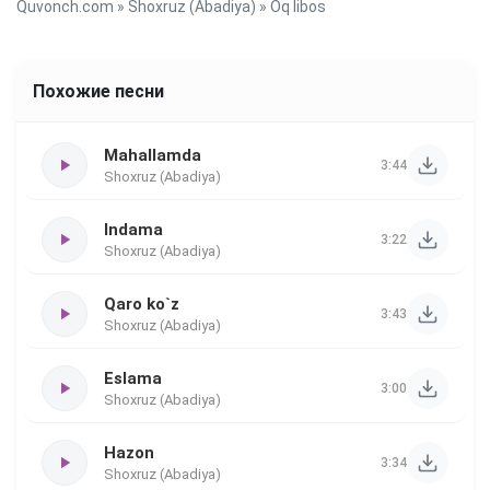
Quvonch.com
»
Shoxruz (Abadiya)
» Oq libos
Похожие песни
Mahallamda
3:44
Shoxruz (Abadiya)
Indama
3:22
Shoxruz (Abadiya)
Qaro ko`z
3:43
Shoxruz (Abadiya)
Eslama
3:00
Shoxruz (Abadiya)
Hazon
3:34
Shoxruz (Abadiya)