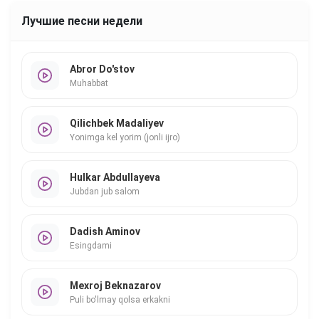
Лучшие песни недели
Abror Do'stov
Muhabbat
Qilichbek Madaliyev
Yonimga kel yorim (jonli ijro)
Hulkar Abdullayeva
Jubdan jub salom
Dadish Aminov
Esingdami
Mexroj Beknazarov
Puli bo'lmay qolsa erkakni