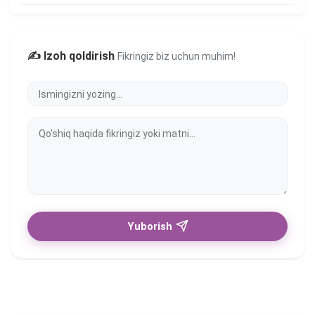
✍️ Izoh qoldirish
Fikringiz biz uchun muhim!
Yuborish