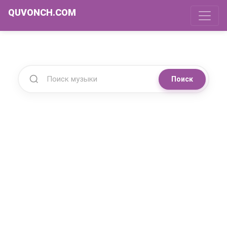
QUVONCH.COM
Поиск