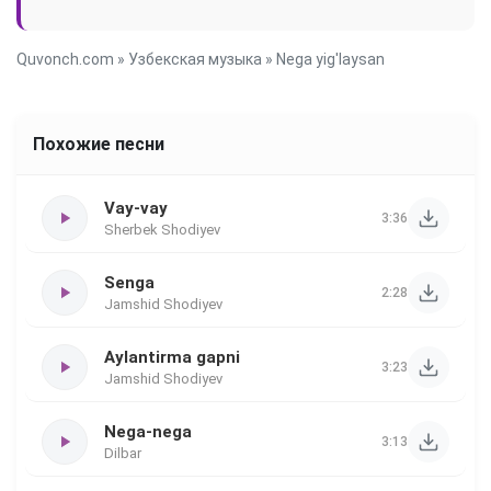
Quvonch.com
»
Узбекская музыка
» Nega yig'laysan
Похожие песни
Vay-vay
3:36
Sherbek Shodiyev
Senga
2:28
Jamshid Shodiyev
Aylantirma gapni
3:23
Jamshid Shodiyev
Nega-nega
3:13
Dilbar