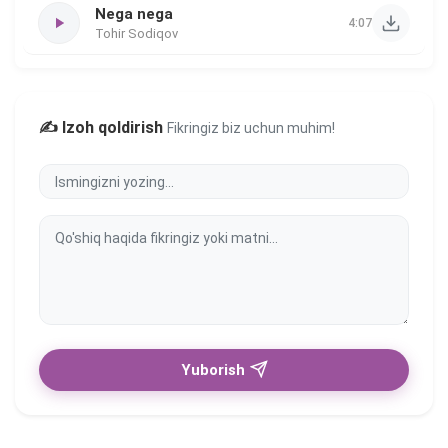
Nega nega
4:07
Tohir Sodiqov
✍️ Izoh qoldirish
Fikringiz biz uchun muhim!
Yuborish