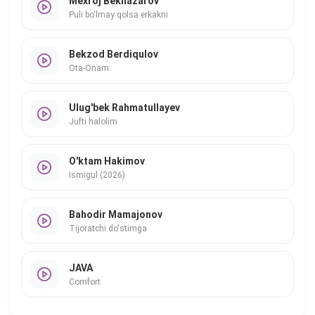
Mexroj Beknazarov
Puli bo'lmay qolsa erkakni
Bekzod Berdiqulov
Ota-Onam
Ulug'bek Rahmatullayev
Jufti halolim
O'ktam Hakimov
Ismigul (2026)
Bahodir Mamajonov
Tijoratchi do'stimga
JAVA
Comfort