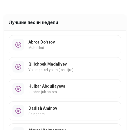
Лучшие песни недели
Abror Do'stov
Muhabbat
Qilichbek Madaliyev
Yonimga kel yorim (jonli ijro)
Hulkar Abdullayeva
Jubdan jub salom
Dadish Aminov
Esingdami