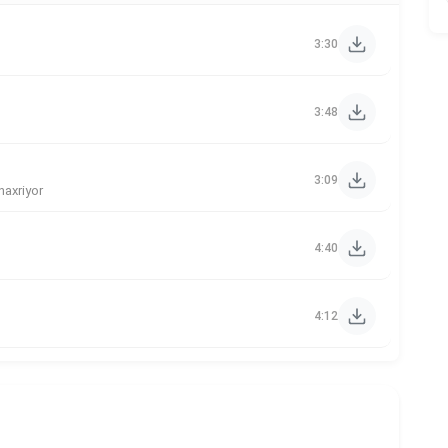
3:30
3:48
3:09
haxriyor
4:40
4:12