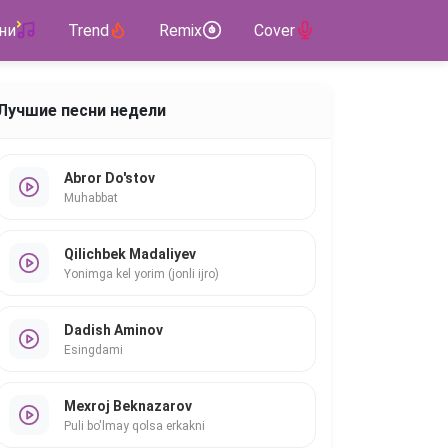
ни
Trend
Remix
Cover
Лучшие песни недели
Abror Do'stov
Muhabbat
Qilichbek Madaliyev
Yonimga kel yorim (jonli ijro)
Dadish Aminov
Esingdami
Mexroj Beknazarov
Puli bo'lmay qolsa erkakni