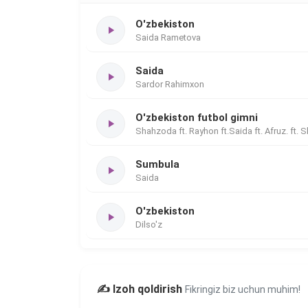
O'zbekiston
Saida Rametova
Saida
Sardor Rahimxon
O'zbekiston futbol gimni
Shahzoda ft. Rayhon ft.Saida ft. Afruz. ft. S
Sumbula
Saida
O'zbekiston
Dilso'z
✍️ Izoh qoldirish
Fikringiz biz uchun muhim!