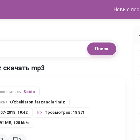
Новые пес
Поиск
iz скачать mp3
Saida
сполнитель:
O'zbekiston farzandlarimiz
есня:
-07-2018, 19:42
Просмотров: 18 871
,91 MB, 128 kb/s
30
3