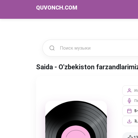
QUVONCH.COM
Saida - O'zbekiston farzandlarim
И
П
5
3
1