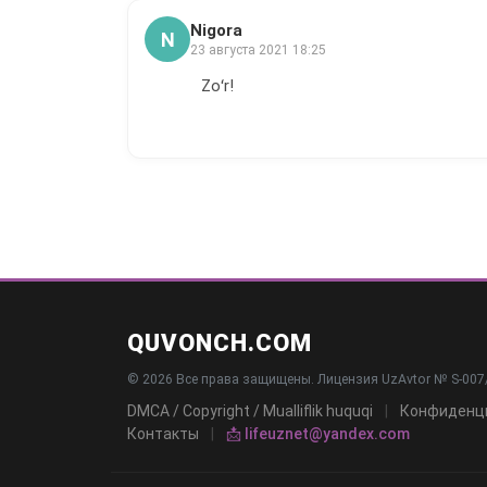
Nigora
N
23 августа 2021 18:25
Zoʻr!
QUVONCH.COM
© 2026 Все права защищены. Лицензия UzAvtor № S-007/
DMCA / Copyright / Mualliflik huquqi
|
Конфиденц
Контакты
|
📩 lifeuznet@yandex.com