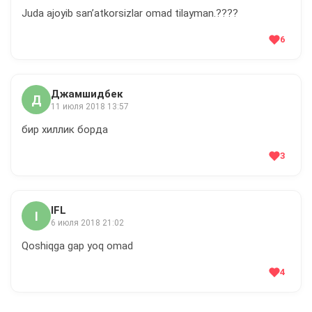
Juda ajoyib sanʼatkorsizlar omad tilayman.????
6
Джамшидбек
Д
11 июля 2018 13:57
бир хиллик борда
3
IFL
I
6 июля 2018 21:02
Qoshiqga gap yoq omad
4