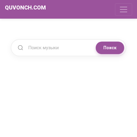
QUVONCH.COM
Поиск