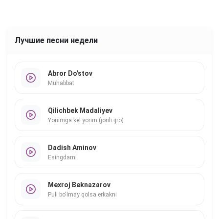
Лучшие песни недели
Abror Do'stov
Muhabbat
Qilichbek Madaliyev
Yonimga kel yorim (jonli ijro)
Dadish Aminov
Esingdami
Mexroj Beknazarov
Puli bo'lmay qolsa erkakni