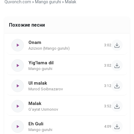
Quvonch.com
»
Mango guruhi
» Malak
Похожие песни
Onam
3:02
Azizxon (Mango guruhi)
Yig'lama dil
3:02
Mango guruhi
Ul malak
3:12
Murod Soibnazarov
Malak
3:52
G'ayrat Usmonov
Eh Guli
4:09
Mango guruhi