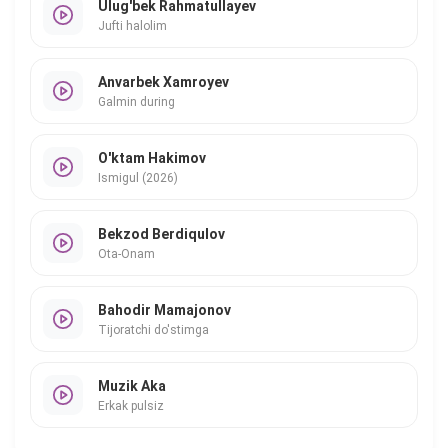
Ulug'bek Rahmatullayev
Jufti halolim
Anvarbek Xamroyev
Galmin during
O'ktam Hakimov
Ismigul (2026)
Bekzod Berdiqulov
Ota-Onam
Bahodir Mamajonov
Tijoratchi do'stimga
Muzik Aka
Erkak pulsiz