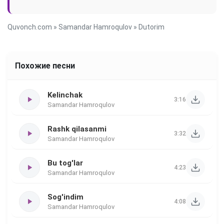
Quvonch.com
»
Samandar Hamroqulov
» Dutorim
Похожие песни
Kelinchak
3:16
Samandar Hamroqulov
Rashk qilasanmi
3:32
Samandar Hamroqulov
Bu tog'lar
4:23
Samandar Hamroqulov
Sog'indim
4:08
Samandar Hamroqulov