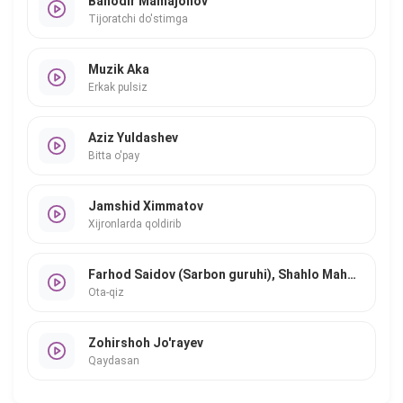
Bahodir Mamajonov
Tijoratchi do'stimga
Muzik Aka
Erkak pulsiz
Aziz Yuldashev
Bitta o'pay
Jamshid Ximmatov
Xijronlarda qoldirib
Farhod Saidov (Sarbon guruhi), Shahlo Mahmudova
Ota-qiz
Zohirshoh Jo'rayev
Qaydasan