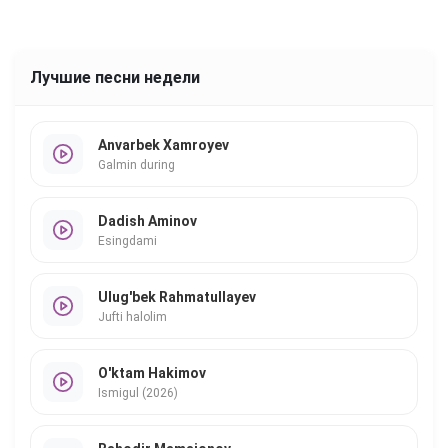
Лучшие песни недели
Anvarbek Xamroyev
Galmin during
Dadish Aminov
Esingdami
Ulug'bek Rahmatullayev
Jufti halolim
O'ktam Hakimov
Ismigul (2026)