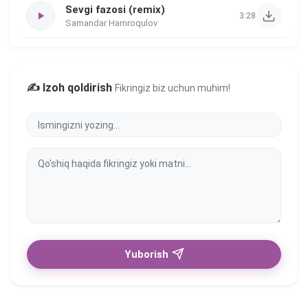
Sevgi fazosi (remix)
3:28
Samandar Hamroqulov
✍️ Izoh qoldirish
Fikringiz biz uchun muhim!
Yuborish