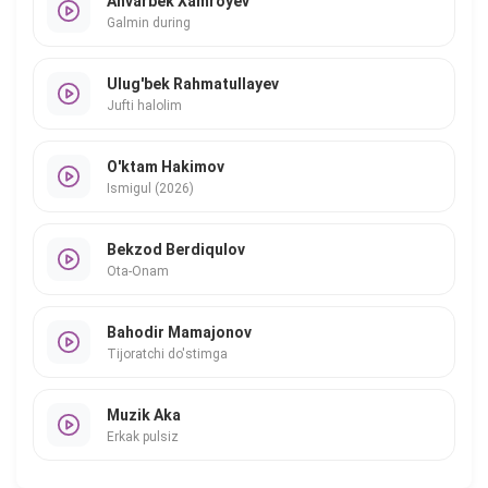
Anvarbek Xamroyev
Galmin during
Ulug'bek Rahmatullayev
Jufti halolim
O'ktam Hakimov
Ismigul (2026)
Bekzod Berdiqulov
Ota-Onam
Bahodir Mamajonov
Tijoratchi do'stimga
Muzik Aka
Erkak pulsiz