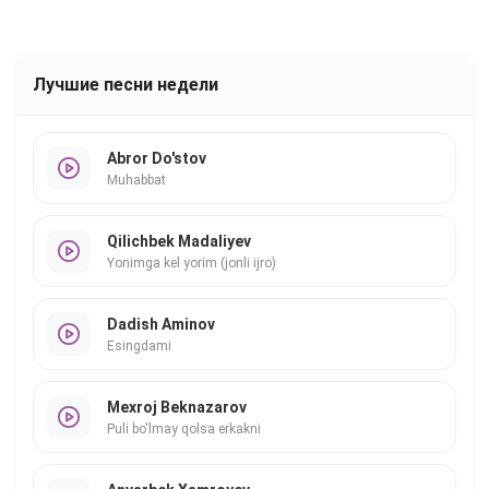
Лучшие песни недели
Abror Do'stov
Muhabbat
Qilichbek Madaliyev
Yonimga kel yorim (jonli ijro)
Dadish Aminov
Esingdami
Mexroj Beknazarov
Puli bo'lmay qolsa erkakni