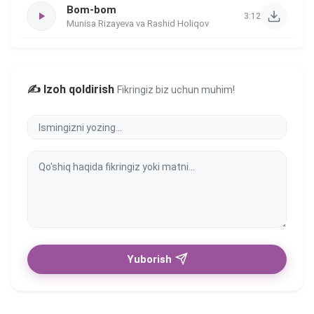
Bom-bom
3:12
Munisa Rizayeva va Rashid Holiqov
✍️ Izoh qoldirish
Fikringiz biz uchun muhim!
Yuborish