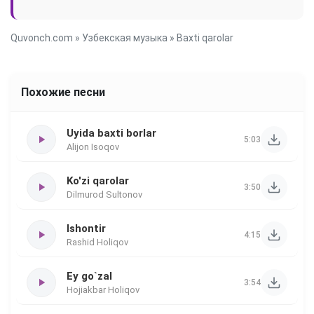
Quvonch.com
»
Узбекская музыка
» Baxti qarolar
Похожие песни
Uyida baxti borlar
5:03
Alijon Isoqov
Ko'zi qarolar
3:50
Dilmurod Sultonov
Ishontir
4:15
Rashid Holiqov
Ey go`zal
3:54
Hojiakbar Holiqov