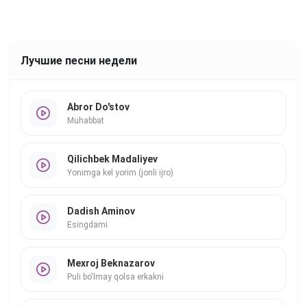
Лучшие песни недели
Abror Do'stov
Muhabbat
Qilichbek Madaliyev
Yonimga kel yorim (jonli ijro)
Dadish Aminov
Esingdami
Mexroj Beknazarov
Puli bo'lmay qolsa erkakni