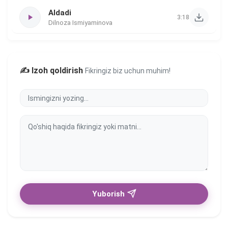
Aldadi
3:18
Dilnoza Ismiyaminova
✍️ Izoh qoldirish
Fikringiz biz uchun muhim!
Yuborish