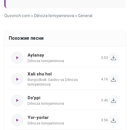
Quvonch.com
»
Dilnoza Ismiyaminova
» General
Похожие песни
Aylanay
3:53
Dilnoza Ismiyaminova
Xali shu hol
4:16
Bunyodbek Saidov va Dilnoza
Ismiyaminova
Do'ppi
3:45
Dilnoza Ismiyaminova
Yor-yorlar
3:56
Dilnoza Ismiyaminova