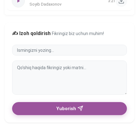
3:21
Soyib Dadaxonov
✍️ Izoh qoldirish
Fikringiz biz uchun muhim!
Yuborish