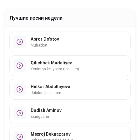
Лучшие песни недели
Abror Do'stov
Muhabbat
Qilichbek Madaliyev
Yonimga kel yorim (jonli ijro)
Hulkar Abdullayeva
Jubdan jub salom
Dadish Aminov
Esingdami
Mexroj Beknazarov