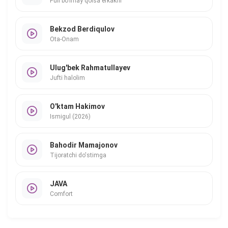
Puli bo'lmay qolsa erkakni
Bekzod Berdiqulov
Ota-Onam
Ulug'bek Rahmatullayev
Jufti halolim
O'ktam Hakimov
Ismigul (2026)
Bahodir Mamajonov
Tijoratchi do'stimga
JAVA
Comfort