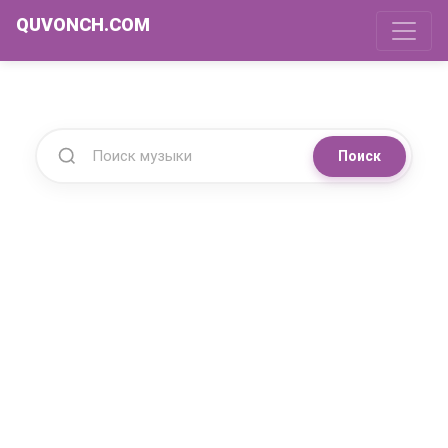
QUVONCH.COM
Поиск