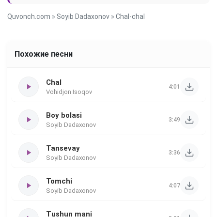
Quvonch.com
»
Soyib Dadaxonov
» Chal-chal
Похожие песни
Chal
4:01
Vohidjon Isoqov
Boy bolasi
3:49
Soyib Dadaxonov
Tansevay
3:36
Soyib Dadaxonov
Tomchi
4:07
Soyib Dadaxonov
Tushun mani