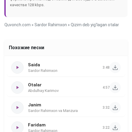
качестве 128 kbps.
Quvonch.com
»
Sardor Rahimxon
» Qizim deb yig'lagan otalar
Похожие песни
Saida
3:48
Sardor Rahimxon
Otalar
4:57
Abdulhay Karimov
Janim
3:32
Sardor Rahimxon va Manzura
Faridam
3:22
Sardor Rahimxon