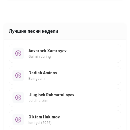
Лучшие песни недели
Anvarbek Xamroyev
Galmin during
Dadish Aminov
Esingdami
Ulug'bek Rahmatullayev
Jufti halolim
O'ktam Hakimov
Ismigul (2026)