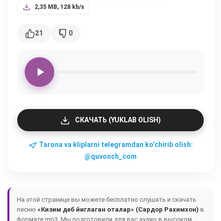
2,35 MB, 128 kb/s
21
0
СКАЧАТЬ (YUKLAB OLISH)
Tarona va kliplarni telegramdan ko'chirib olish:
@quvonch_com
На этой странице вы можете бесплатно слушать и скачать
песню
«Кизим деб йиглаган оталар» (Сардор Рахимхон)
в
формате mp3. Мы подготовили для вас аудио в высоком