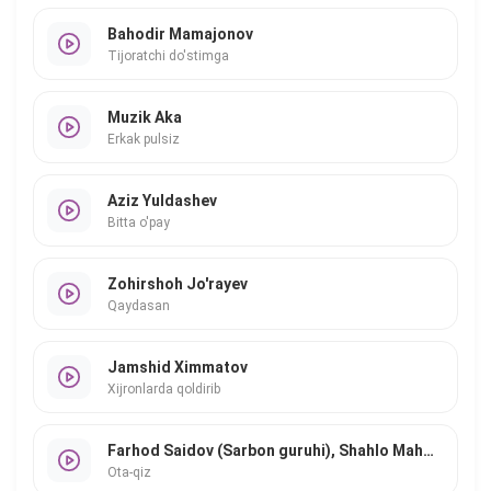
Bahodir Mamajonov
Tijoratchi do'stimga
Muzik Aka
Erkak pulsiz
Aziz Yuldashev
Bitta o'pay
Zohirshoh Jo'rayev
Qaydasan
Jamshid Ximmatov
Xijronlarda qoldirib
Farhod Saidov (Sarbon guruhi), Shahlo Mahmudova
Ota-qiz