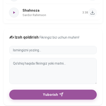
Shahnoza
3:38
Sardor Rahimxon
✍️ Izoh qoldirish
Fikringiz biz uchun muhim!
Yuborish