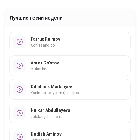
Лучшие песни недели
Farrux Raimov
Xohlasang qol
Abror Do'stov
Muhabbat
Qilichbek Madaliyev
Yonimga kel yorim (jonli ijro)
Hulkar Abdullayeva
Jubdan jub salom
Dadish Aminov