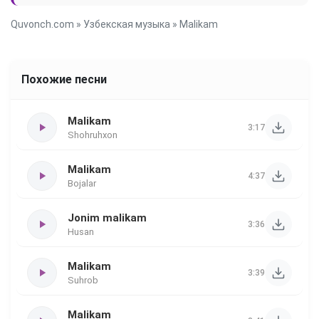
Quvonch.com
»
Узбекская музыка
» Malikam
Похожие песни
Malikam
3:17
Shohruhxon
Malikam
4:37
Bojalar
Jonim malikam
3:36
Husan
Malikam
3:39
Suhrob
Malikam