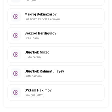
Esingdami
Mexroj Beknazarov
Puli bo'lmay qolsa erkakni
Bekzod Berdiqulov
Ota-Onam
Ulug'bek Mirzo
Hudo bersin
Ulug'bek Rahmatullayev
Jufti halolim
O'ktam Hakimov
Ismigul (2026)