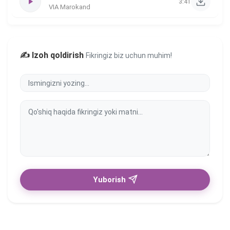
3:41
VIA Marokand
✍️ Izoh qoldirish
Fikringiz biz uchun muhim!
Yuborish