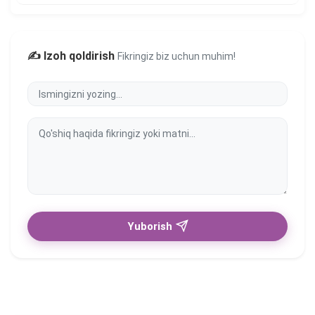
✍️ Izoh qoldirish
Fikringiz biz uchun muhim!
Yuborish