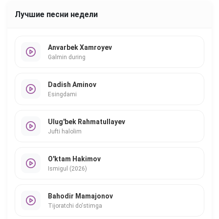
Лучшие песни недели
Anvarbek Xamroyev
Galmin during
Dadish Aminov
Esingdami
Ulug'bek Rahmatullayev
Jufti halolim
O'ktam Hakimov
Ismigul (2026)
Bahodir Mamajonov
Tijoratchi do'stimga