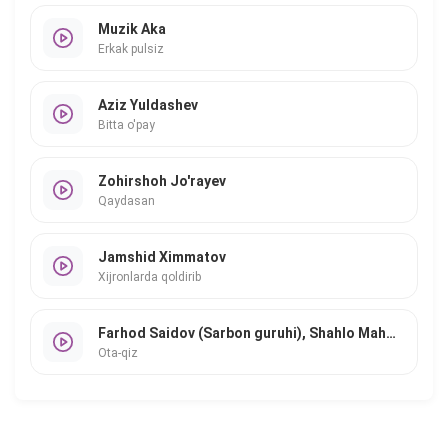
Muzik Aka
Erkak pulsiz
Aziz Yuldashev
Bitta o'pay
Zohirshoh Jo'rayev
Qaydasan
Jamshid Ximmatov
Xijronlarda qoldirib
Farhod Saidov (Sarbon guruhi), Shahlo Mahmudova
Ota-qiz