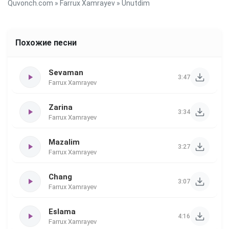
Quvonch.com
»
Farrux Xamrayev
» Unutdim
Похожие песни
Sevaman
3:47
Farrux Xamrayev
Zarina
3:34
Farrux Xamrayev
Mazalim
3:27
Farrux Xamrayev
Chang
3:07
Farrux Xamrayev
Eslama
4:16
Farrux Xamrayev