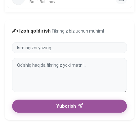
Bosit Rahimov
✍️ Izoh qoldirish
Fikringiz biz uchun muhim!
Yuborish