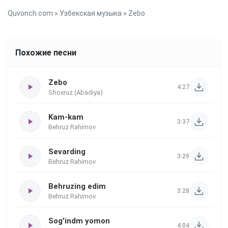
Quvonch.com
»
Узбекская музыка
» Zebo
Похожие песни
Zebo
4:27
Shoxruz (Abadiya)
Kam-kam
3:37
Behruz Rahimov
Sevarding
3:29
Behruz Rahimov
Behruzing edim
3:28
Behruz Rahimov
Sog'indm yomon
4:04