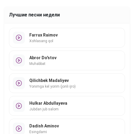
Лучшие песни недели
Farrux Raimov
Xohlasang qol
Abror Do'stov
Muhabbat
Qilichbek Madaliyev
Yonimga kel yorim (jonli ijro)
Hulkar Abdullayeva
Jubdan jub salom
Dadish Aminov
Esingdami