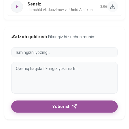
Sensiz
3:06
Jamshid Abduazimov va Umid Amirxon
✍️ Izoh qoldirish
Fikringiz biz uchun muhim!
Yuborish