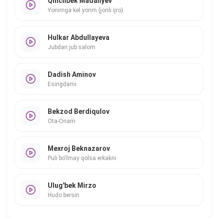
Qilichbek Madaliyev
Yonimga kel yorim (jonli ijro)
Hulkar Abdullayeva
Jubdan jub salom
Dadish Aminov
Esingdami
Bekzod Berdiqulov
Ota-Onam
Mexroj Beknazarov
Puli bo'lmay qolsa erkakni
Ulug'bek Mirzo
Hudo bersin