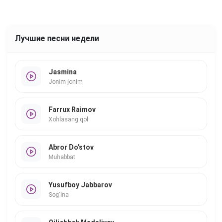
Лучшие песни недели
Jasmina
Jonim jonim
Farrux Raimov
Xohlasang qol
Abror Do'stov
Muhabbat
Yusufboy Jabbarov
Sog'ina