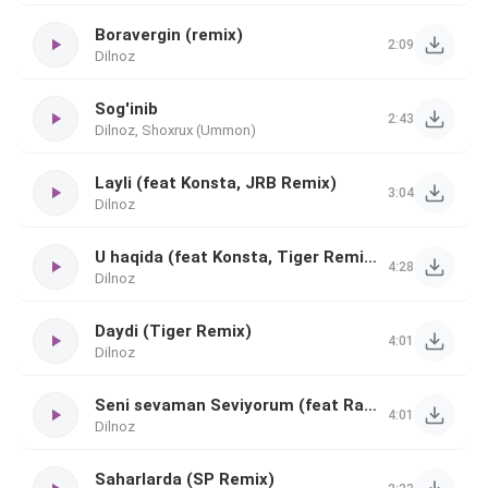
Boravergin (remix)
2:09
Dilnoz
Sog'inib
2:43
Dilnoz, Shoxrux (Ummon)
Layli (feat Konsta, JRB Remix)
3:04
Dilnoz
U haqida (feat Konsta, Tiger Remix)
4:28
Dilnoz
Daydi (Tiger Remix)
4:01
Dilnoz
Seni sevaman Seviyorum (feat Rafet el Roman)
4:01
Dilnoz
Saharlarda (SP Remix)