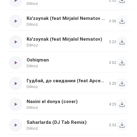
2:22
Dilnoz
Ko'zoynak (feat Mirjalol Nematov Remix)
3:36
Dilnoz
Ko'zoynak (feat Mirjalol Nematov)
3:22
Dilnoz
Oshiqman
3:02
Dilnoz
Гудбай, до свидания (feat Арсен Шахунц)
3:20
Dilnoz
Nasini el donya (cover)
4:25
Dilnoz
Saharlarda (DJ Tab Remix)
2:32
Dilnoz