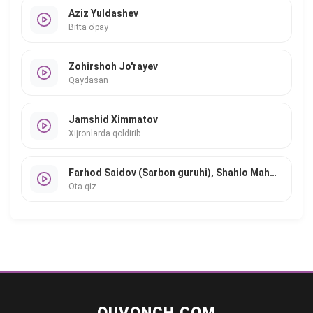
Aziz Yuldashev
Bitta o'pay
Zohirshoh Jo'rayev
Qaydasan
Jamshid Ximmatov
Xijronlarda qoldirib
Farhod Saidov (Sarbon guruhi), Shahlo Mahmudova
Ota-qiz
QUVONCH.COM