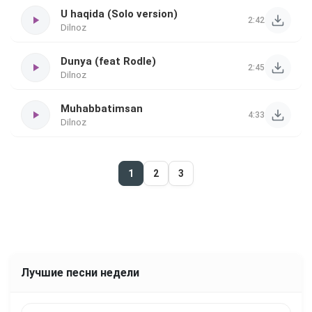
U haqida (Solo version)
2:42
Dilnoz
Dunya (feat Rodle)
2:45
Dilnoz
Muhabbatimsan
4:33
Dilnoz
1
2
3
Лучшие песни недели