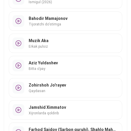
Ismigul (2026)
Bahodir Mamajonov
Tijoratchi do'stimga
Muzik Aka
Erkak pulsiz
Aziz Yuldashev
Bitta o'pay
Zohirshoh Jo'rayev
Qaydasan
Jamshid Ximmatov
Xijronlarda qoldirib
Farhod Saidov (Sarbon guruhi), Shahlo Mahmudova