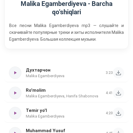
Malika Egamberdiyeva - Barcha
qo'shiqlari
Все песни Malika Egamberdiyeva mp3 — слушайте и
скачивайте популярные треки и хиты исполнителя Malika
Egamberdiyeva. Большая коллекция музыки.
Духтарчон
3:23
Malika Egamberdiyeva
Ro'molim
4:41
Malika Egamberdiyeva, Hanifa Shabonova
Temir yo'l
4:20
Malika Egamberdiyeva
Muhammad Yusuf