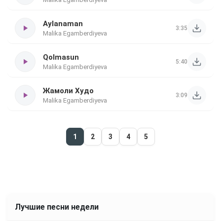
Aylanaman
3:35
Malika Egamberdiyeva
Qolmasun
5:40
Malika Egamberdiyeva
Жамоли Худо
3:09
Malika Egamberdiyeva
1
2
3
4
5
Лучшие песни недели