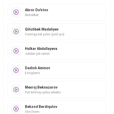
Abror Do'stov
Muhabbat
Qilichbek Madaliyev
Yonimga kel yorim (jonli ijro)
Hulkar Abdullayeva
Jubdan jub salom
Dadish Aminov
Esingdami
Mexroj Beknazarov
Puli bo'lmay qolsa erkakni
Bekzod Berdiqulov
Ota-Onam