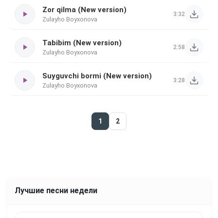
Zor qilma (New version)
3:32
Zulayho Boyxonova
Tabibim (New version)
2:58
Zulayho Boyxonova
Suyguvchi bormi (New version)
3:28
Zulayho Boyxonova
1
2
Лучшие песни недели