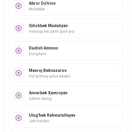
Abror Do'stov
Muhabbat
Qilichbek Madaliyev
Yonimga kel yorim (jonli ijro)
Dadish Aminov
Esingdami
Mexroj Beknazarov
Puli bo'lmay qolsa erkakni
Anvarbek Xamroyev
Galmin during
Ulug'bek Rahmatullayev
Jufti halolim