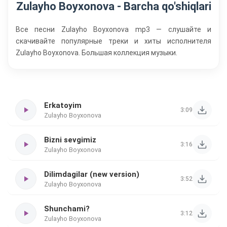
Zulayho Boyxonova - Barcha qo'shiqlari
Все песни Zulayho Boyxonova mp3 — слушайте и
скачивайте популярные треки и хиты исполнителя
Zulayho Boyxonova. Большая коллекция музыки.
Erkatoyim
3:09
Zulayho Boyxonova
Bizni sevgimiz
3:16
Zulayho Boyxonova
Dilimdagilar (new version)
3:52
Zulayho Boyxonova
Shunchami?
3:12
Zulayho Boyxonova