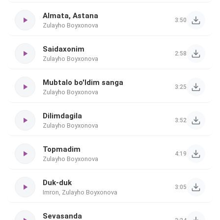
Almata, Astana
3:50
Zulayho Boyxonova
Saidaxonim
2:58
Zulayho Boyxonova
Mubtalo bo'ldim sanga
3:25
Zulayho Boyxonova
Dilimdagila
3:52
Zulayho Boyxonova
Topmadim
4:19
Zulayho Boyxonova
Duk-duk
3:05
Imron, Zulayho Boyxonova
Sevasanda