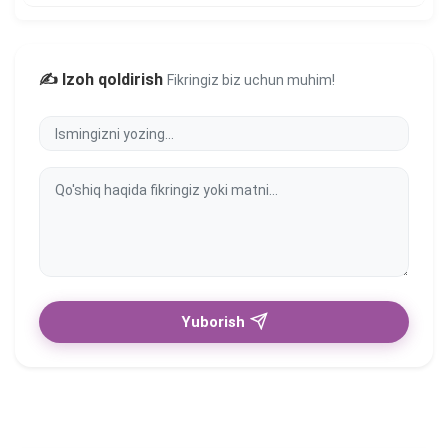
✍️ Izoh qoldirish
Fikringiz biz uchun muhim!
Yuborish