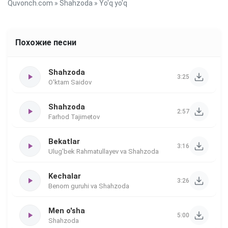
Quvonch.com
»
Shahzoda
» Yo'q yo'q
Похожие песни
Shahzoda
3:25
O'ktam Saidov
Shahzoda
2:57
Farhod Tajimetov
Bekatlar
3:16
Ulug'bek Rahmatullayev va Shahzoda
Kechalar
3:26
Benom guruhi va Shahzoda
Men o'sha
5:00
Shahzoda