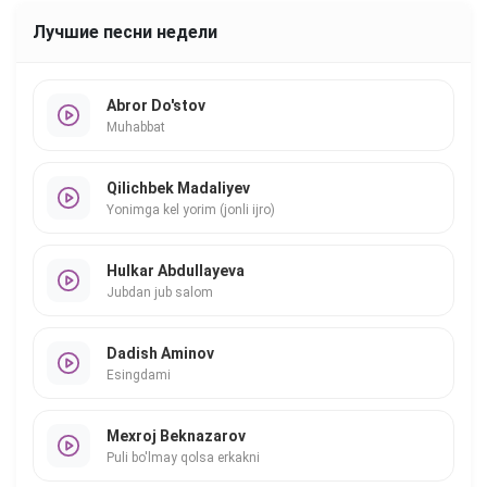
Лучшие песни недели
Abror Do'stov
Muhabbat
Qilichbek Madaliyev
Yonimga kel yorim (jonli ijro)
Hulkar Abdullayeva
Jubdan jub salom
Dadish Aminov
Esingdami
Mexroj Beknazarov
Puli bo'lmay qolsa erkakni