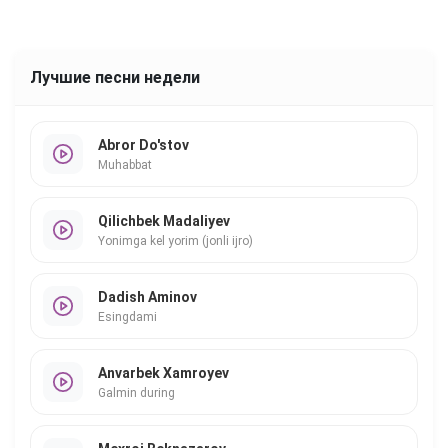
Лучшие песни недели
Abror Do'stov
Muhabbat
Qilichbek Madaliyev
Yonimga kel yorim (jonli ijro)
Dadish Aminov
Esingdami
Anvarbek Xamroyev
Galmin during