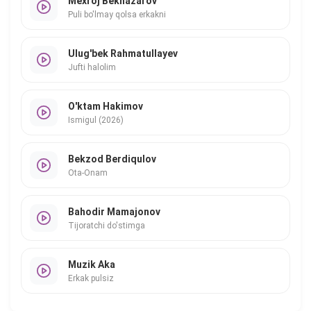
Mexroj Beknazarov
Puli bo'lmay qolsa erkakni
Ulug'bek Rahmatullayev
Jufti halolim
O'ktam Hakimov
Ismigul (2026)
Bekzod Berdiqulov
Ota-Onam
Bahodir Mamajonov
Tijoratchi do'stimga
Muzik Aka
Erkak pulsiz