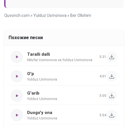
Quvonch.com
»
Yulduz Usmonova
» Ber Ollohim
Похожие песни
Taralli dalli
5:31
Nilufar Usmonova va Yulduz Usmonova
O'p
4:01
Yulduz Usmonova
G'arib
5:05
Yulduz Usmonova
Duogo'y ona
5:04
Yulduz Usmonova