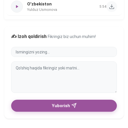
O'zbekiston
5:54
Yulduz Usmonova
✍️ Izoh qoldirish
Fikringiz biz uchun muhim!
Yuborish