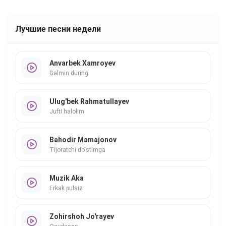
Лучшие песни недели
Anvarbek Xamroyev
Galmin during
Ulug'bek Rahmatullayev
Jufti halolim
Bahodir Mamajonov
Tijoratchi do'stimga
Muzik Aka
Erkak pulsiz
Zohirshoh Jo'rayev