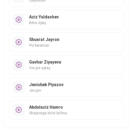
Qaydasan
Aziz Yuldashev
Bitta o'pay
Shuxrat Jayron
Pul beraman
Gavhar Ziyayeva
Yor-yor aytay
Jenisbek Piyazov
Jim-jim
Abdulaziz Hamro
Shaytonga do'st bo'lma