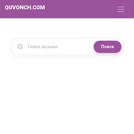
QUVONCH.COM
Поиск