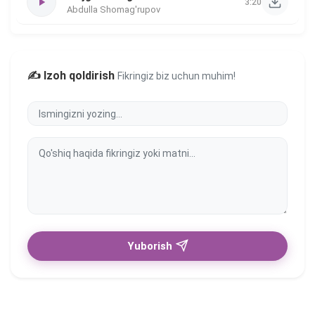
3:20
Abdulla Shomag'rupov
✍️ Izoh qoldirish
Fikringiz biz uchun muhim!
Yuborish