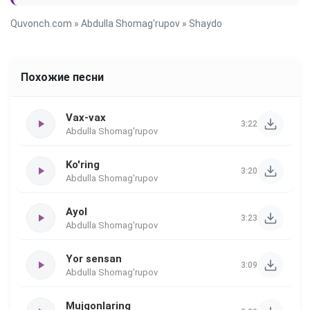
Quvonch.com
»
Abdulla Shomag'rupov
» Shaydo
Похожие песни
Vax-vax
3:22
Abdulla Shomag'rupov
Ko'ring
3:20
Abdulla Shomag'rupov
Ayol
3:23
Abdulla Shomag'rupov
Yor sensan
3:09
Abdulla Shomag'rupov
Mujgonlaring