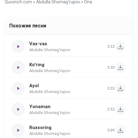
Quvonch.com
»
Abdulla Shomag'rupov
» Ona
Похожие песни
Vax-vax
3:22
Abdulla Shomag'rupov
Ko'ring
3:20
Abdulla Shomag'rupov
Ayol
3:23
Abdulla Shomag'rupov
Yonaman
2:52
Abdulla Shomag'rupov
Ruxsoring
3:09
Abdulla Shomag'rupov