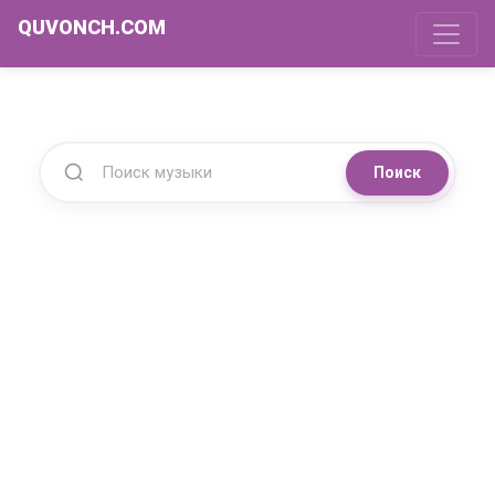
QUVONCH.COM
Поиск