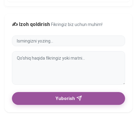
✍️ Izoh qoldirish
Fikringiz biz uchun muhim!
Yuborish