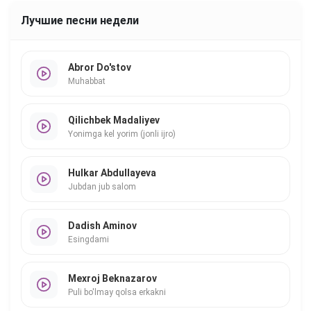
Лучшие песни недели
Abror Do'stov
Muhabbat
Qilichbek Madaliyev
Yonimga kel yorim (jonli ijro)
Hulkar Abdullayeva
Jubdan jub salom
Dadish Aminov
Esingdami
Mexroj Beknazarov
Puli bo'lmay qolsa erkakni