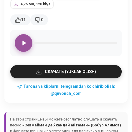
4,75 MB, 128 kb/s
11
0
СКАЧАТЬ (YUKLAB OLISH)
Tarona va kliplarni telegramdan ko'chirib olish:
@quvonch_com
На этой странице вы можете бесплатно слушать и скачать
песню
«Севмайман деб кандай айтаман» (Бобур Алимов)
в формате mp3. Мы подготовили для вас аудио в высоком