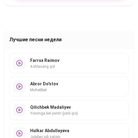
Лучшие песни недели
Farrux Raimov
Xohlasang qol
Abror Do'stov
Muhabbat
Qilichbek Madaliyev
Yonimga kel yorim (jonli ijro)
Hulkar Abdullayeva
Jubdan jub salom