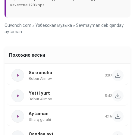
качестве 128 kbps.
Quvonch.com
»
Узбекская музыка
» Sevmayman deb qanday
aytaman
Похожие песни
Surxoncha
3:07
Bobur Alimov
Yetti yurt
5:42
Bobur Alimov
Aytaman
4:16
Sharq guruhi
Qanday ayt