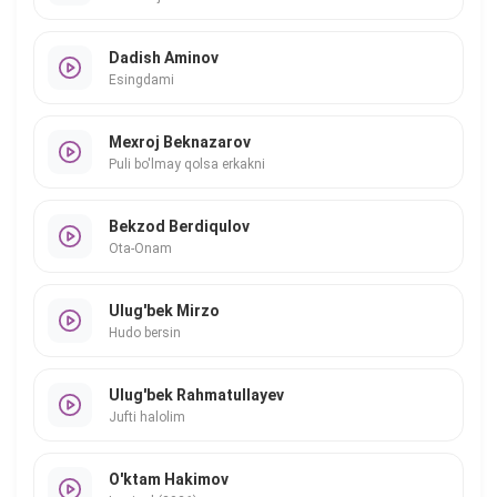
Dadish Aminov
Esingdami
Mexroj Beknazarov
Puli bo'lmay qolsa erkakni
Bekzod Berdiqulov
Ota-Onam
Ulug'bek Mirzo
Hudo bersin
Ulug'bek Rahmatullayev
Jufti halolim
O'ktam Hakimov