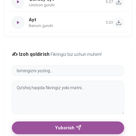
5:27
Ummon guruhi
Ayt
3:23
Benom guruhi
✍️ Izoh qoldirish
Fikringiz biz uchun muhim!
Yuborish