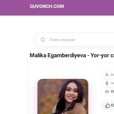
QUVONCH.COM
Malika Egamberdiyeva - Yor-yor
И
П
П
1