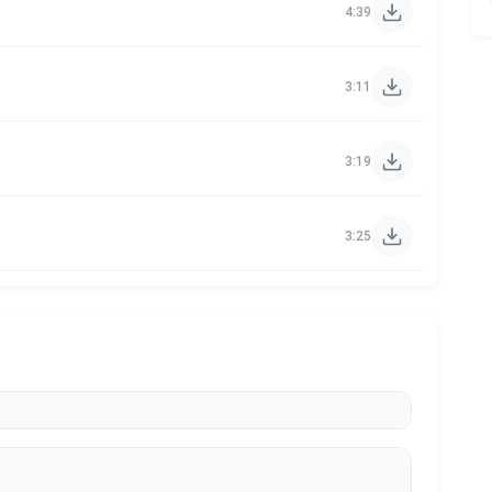
4:39
3:11
3:19
3:25