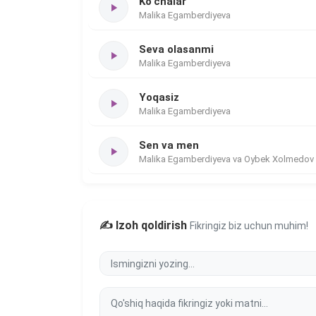
Ko'chalar
Malika Egamberdiyeva
Seva olasanmi
Malika Egamberdiyeva
Yoqasiz
Malika Egamberdiyeva
Sen va men
Malika Egamberdiyeva va Oybek Xolmedov
✍️ Izoh qoldirish
Fikringiz biz uchun muhim!