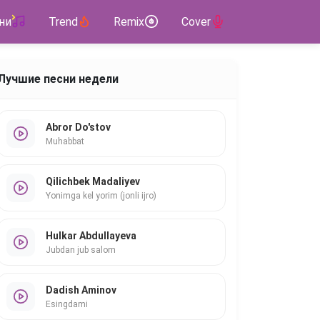
ни
Trend
Remix
Cover
Лучшие песни недели
Abror Do'stov
Muhabbat
Qilichbek Madaliyev
Yonimga kel yorim (jonli ijro)
Hulkar Abdullayeva
Jubdan jub salom
Dadish Aminov
Esingdami