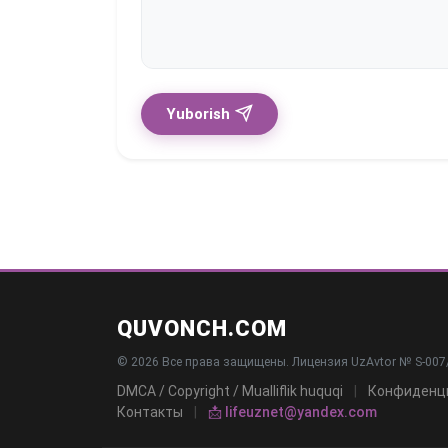
Yuborish
QUVONCH.COM
© 2026 Все права защищены. Лицензия UzAvtor № S-007/
DMCA / Copyright / Mualliflik huquqi
|
Конфиденц
Контакты
|
📩 lifeuznet@yandex.com