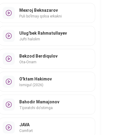
Mexroj Beknazarov
Puli bo'lmay qolsa erkakni
Ulug'bek Rahmatullayev
Jufti halolim
Bekzod Berdiqulov
Ota-Onam
O'ktam Hakimov
Ismigul (2026)
Bahodir Mamajonov
Tijoratchi do'stimga
JAVA
Comfort