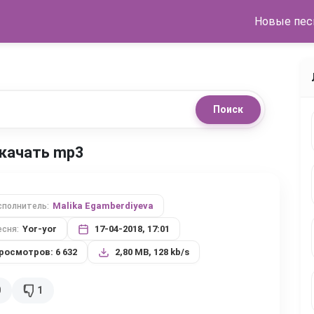
Новые пес
Поиск
 скачать mp3
Malika Egamberdiyeva
сполнитель:
Yor-yor
17-04-2018, 17:01
есня:
росмотров: 6 632
2,80 MB, 128 kb/s
0
1