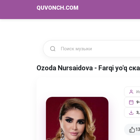
QUVONCH.COM
Ozoda Nursaidova - Farqi yo'q с
И
9
3
1