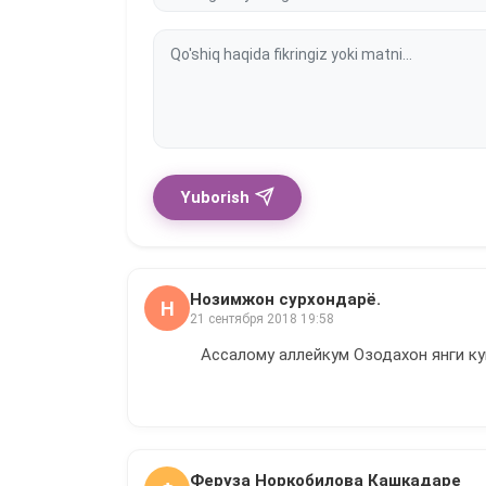
Yuborish
Нозимжон сурхондарё.
Н
21 сентября 2018 19:58
Ассалому аллейкум Озодахон янги ку
Феруза Норкобилова Кашкадаре