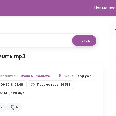
Новые пес
Поиск
качать mp3
Ozoda Nursaidova
Farqi yo'q
сполнитель:
Песня:
-06-2018, 23:48
Просмотров: 24 538
,56 MB, 128 kb/s
37
6