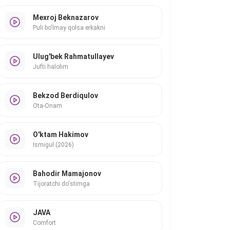
Mexroj Beknazarov
Puli bo'lmay qolsa erkakni
Ulug'bek Rahmatullayev
Jufti halolim
Bekzod Berdiqulov
Ota-Onam
O'ktam Hakimov
Ismigul (2026)
Bahodir Mamajonov
Tijoratchi do'stimga
JAVA
Comfort