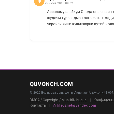
Ф
25 июня 2018 09:02
Ассалому алайкум Озода опа яна ян
жудаям хурсандман олга факат олди
чиройли яхши кушикларни кутиб кол
QUVONCH.COM
© 2026 Все права защищены. Лицензия UzAvtor № S-007/
DMCA / Copyright / Mualliflik huquqi
|
Конфиденц
Контакты
|
📩 lifeuznet@yandex.com