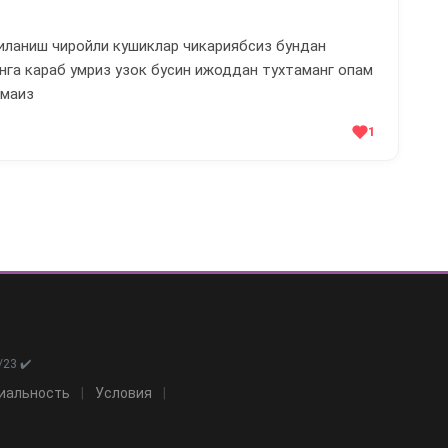
гиланиш чиройли кушиклар чикариябсиз бундан
нга караб умриз узок бусин ижоддан тухтаманг опам
амаиз
1
23 ✔️
иальность
|
Условия
|