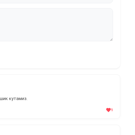
шик кутамиз.
1