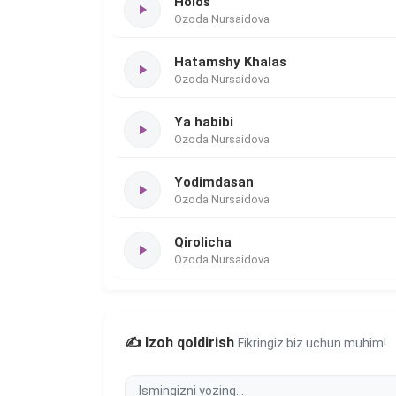
Holos
Ozoda Nursaidova
Hatamshy Khalas
Ozoda Nursaidova
Ya habibi
Ozoda Nursaidova
Yodimdasan
Ozoda Nursaidova
Qirolicha
Ozoda Nursaidova
✍️ Izoh qoldirish
Fikringiz biz uchun muhim!