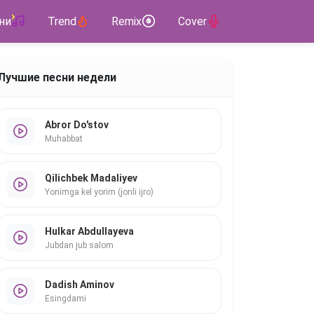
ни
Trend
Remix
Cover
Лучшие песни недели
Abror Do'stov
Muhabbat
Qilichbek Madaliyev
Yonimga kel yorim (jonli ijro)
Hulkar Abdullayeva
Jubdan jub salom
Dadish Aminov
Esingdami