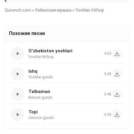
Quvonch.com
»
Узбекская музыка
» Yoshlar ittifoqi
Похожие песни
O'zbekiston yoshlari
4:23
Yoshlar ittifoqi
Ishq
3:40
Yoshlar guruhi
Telbaman
3:40
Benom guruhi
Topi
3:30
Ummon guruhi