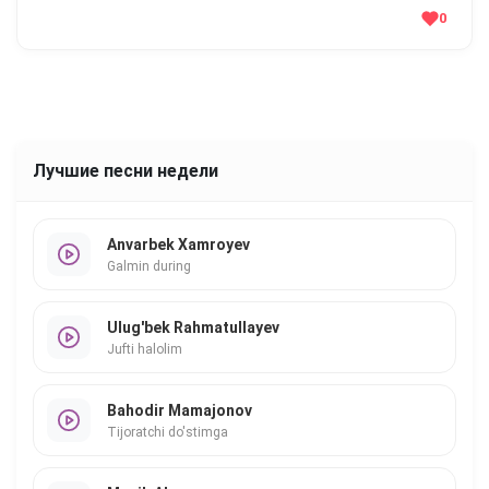
0
Лучшие песни недели
Anvarbek Xamroyev
Galmin during
Ulug'bek Rahmatullayev
Jufti halolim
Bahodir Mamajonov
Tijoratchi do'stimga