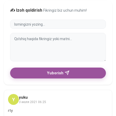
✍️ Izoh qoldirish
Fikringiz biz uchun muhim!
Yuborish
yuku
Y
3 июля 2021 06:25
rty