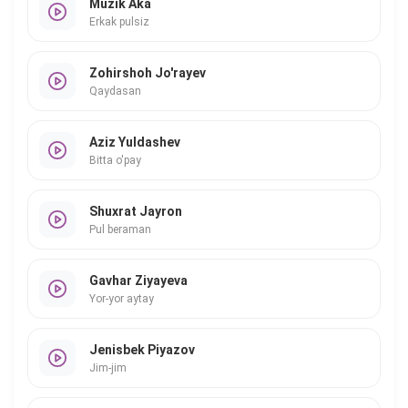
Muzik Aka
Erkak pulsiz
Zohirshoh Jo'rayev
Qaydasan
Aziz Yuldashev
Bitta o'pay
Shuxrat Jayron
Pul beraman
Gavhar Ziyayeva
Yor-yor aytay
Jenisbek Piyazov
Jim-jim