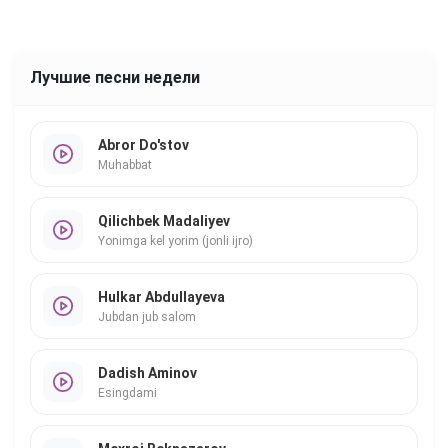
Лучшие песни недели
Abror Do'stov
Muhabbat
Qilichbek Madaliyev
Yonimga kel yorim (jonli ijro)
Hulkar Abdullayeva
Jubdan jub salom
Dadish Aminov
Esingdami