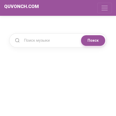
QUVONCH.COM
Поиск