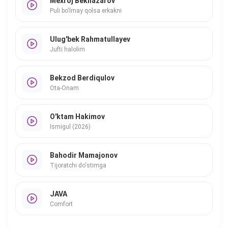
Mexroj Beknazarov
Puli bo'lmay qolsa erkakni
Ulug'bek Rahmatullayev
Jufti halolim
Bekzod Berdiqulov
Ota-Onam
O'ktam Hakimov
Ismigul (2026)
Bahodir Mamajonov
Tijoratchi do'stimga
JAVA
Comfort