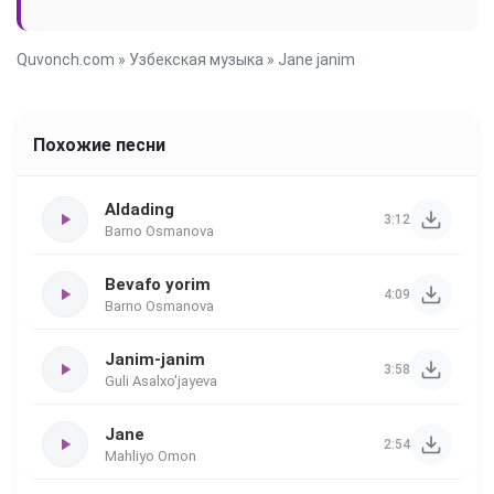
Quvonch.com
»
Узбекская музыка
» Jane janim
Похожие песни
Aldading
3:12
Barno Osmanova
Bevafo yorim
4:09
Barno Osmanova
Janim-janim
3:58
Guli Asalxo'jayeva
Jane
2:54
Mahliyo Omon