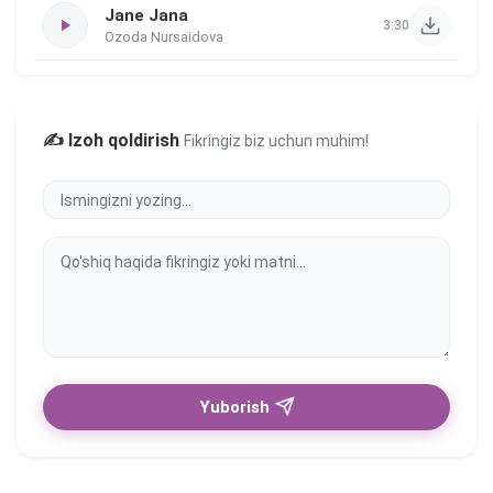
Jane Jana
3:30
Ozoda Nursaidova
✍️ Izoh qoldirish
Fikringiz biz uchun muhim!
Yuborish